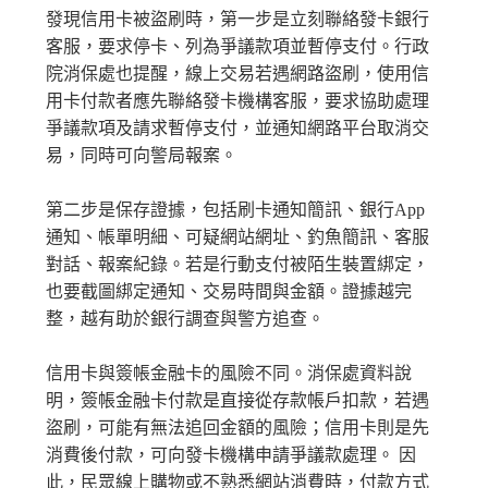
發現信用卡被盜刷時，第一步是立刻聯絡發卡銀行
客服，要求停卡、列為爭議款項並暫停支付。行政
院消保處也提醒，線上交易若遇網路盜刷，使用信
用卡付款者應先聯絡發卡機構客服，要求協助處理
爭議款項及請求暫停支付，並通知網路平台取消交
易，同時可向警局報案。
第二步是保存證據，包括刷卡通知簡訊、銀行App
通知、帳單明細、可疑網站網址、釣魚簡訊、客服
對話、報案紀錄。若是行動支付被陌生裝置綁定，
也要截圖綁定通知、交易時間與金額。證據越完
整，越有助於銀行調查與警方追查。
信用卡與簽帳金融卡的風險不同。消保處資料說
明，簽帳金融卡付款是直接從存款帳戶扣款，若遇
盜刷，可能有無法追回金額的風險；信用卡則是先
消費後付款，可向發卡機構申請爭議款處理。 因
此，民眾線上購物或不熟悉網站消費時，付款方式