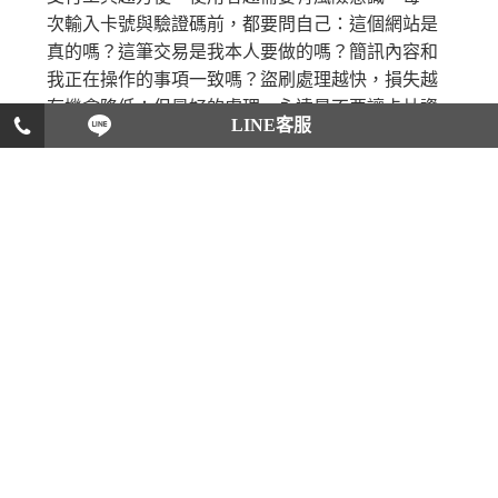
次輸入卡號與驗證碼前，都要問自己：這個網站是
真的嗎？這筆交易是我本人要做的嗎？簡訊內容和
我正在操作的事項一致嗎？盜刷處理越快，損失越
有機會降低；但最好的處理，永遠是不要讓卡片資
LINE客服
料落入詐騙者手中。
上一則
返回列表
下一則
戰勝第三者的最佳武器
從洗澡習慣看男人外遇指數
婚姻存摺
偷吃還不擦乾淨！想抓猴？男
友的偷吃證據都在這！