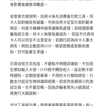
會影響後續救濟難度。
金管會也曾說明，信用卡係先消費後付款工具，持
卡人如對帳款有疑義，可依信用卡定型化契約範本
規定，向發卡機構申請爭議帳款處理；若經調查確
屬偽冒交易，持卡人無需負擔損失。 但這不代表持
卡人可以完全不注意安全，若銀行認為持卡人重大
疏失，例如主動提供OTP、帳號密碼或長期未通
知，仍可能產生爭議。
日常自保方式包括：不要點不明簡訊連結，不在陌
生網站輸入卡號，OTP絕不轉告他人，設定刷卡即
時通知，定期檢查帳單，不用的卡片解除綁定，行
動支付設定生物辨識與密碼。若收到金額很小的測
試交易，也不要忽略，因為詐騙者常先小額測試，
再進行大額盜刷。
支付工具越方便，使用者越需要有風險意識。每一