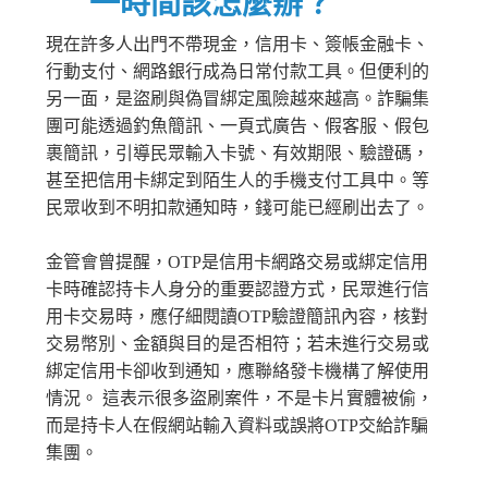
一時間該怎麼辦？
現在許多人出門不帶現金，信用卡、簽帳金融卡、
行動支付、網路銀行成為日常付款工具。但便利的
另一面，是盜刷與偽冒綁定風險越來越高。詐騙集
團可能透過釣魚簡訊、一頁式廣告、假客服、假包
裹簡訊，引導民眾輸入卡號、有效期限、驗證碼，
甚至把信用卡綁定到陌生人的手機支付工具中。等
民眾收到不明扣款通知時，錢可能已經刷出去了。
金管會曾提醒，OTP是信用卡網路交易或綁定信用
卡時確認持卡人身分的重要認證方式，民眾進行信
用卡交易時，應仔細閱讀OTP驗證簡訊內容，核對
交易幣別、金額與目的是否相符；若未進行交易或
綁定信用卡卻收到通知，應聯絡發卡機構了解使用
情況。 這表示很多盜刷案件，不是卡片實體被偷，
而是持卡人在假網站輸入資料或誤將OTP交給詐騙
集團。