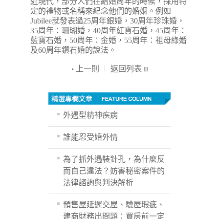
近現代，部分人們在結婚周年的時候，採用特
定的禮物或名稱來紀念他們的婚姻。例如
Jubilee就發表過25周年銀婚，30周年珍珠婚，
35周年：珊瑚婚，40周年紅寶石婚，45周年：
藍寶石婚，50周年：金婚，55周年：祖母綠婚
及60周年鑽石婚的說法。
上一則
返回列表
外遇型精神疾病
誰能忍受婚外情
為了抓外遇裝針孔，為什麼反
而自己違法？妨害秘密案件的
法律諮詢與判決解析
預售屋延遲交屋、驗屋瑕疵、
建商財務出問題：買房前一定