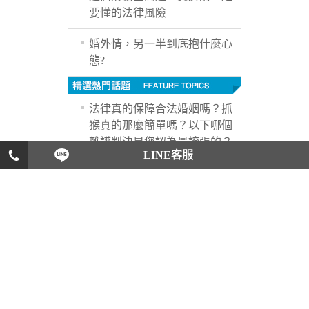
要懂的法律風險
婚外情，另一半到底抱什麼心
態?
法律真的保障合法婚姻嗎？抓
猴真的那麼簡單嗎？以下哪個
離譜判決是您認為最誇張的？
LINE客服
您讓情人偷吃的指數!現在有一
部動物電影要開拍，導演要你
負責訓練一個動物，你會挑選
哪一種動物來訓練？
五根手指看出你的愛情註定怎
樣？ 我們的愛情究竟是天晴還
是天陰，你知道嗎?如果你不小
心弄傷了五根手指但只有一個