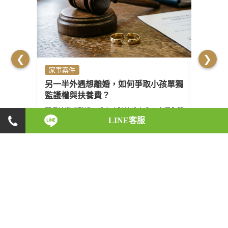
❮
❯
家事案件
刑事案
另一半外遇想離婚，如何爭取小孩單獨
車禍撞
監護權與扶養費？
談判合
配偶外遇想離婚，擔心小孩被搶走？本文深入解
發生車禍
LINE客服
析民法第1055條「子女最佳利益原則」，透過
價賠償金
實體數據分析、真實勝訴案例，教你如何蒐集證
您深度解
據、爭取單獨監護權...
以及如何在